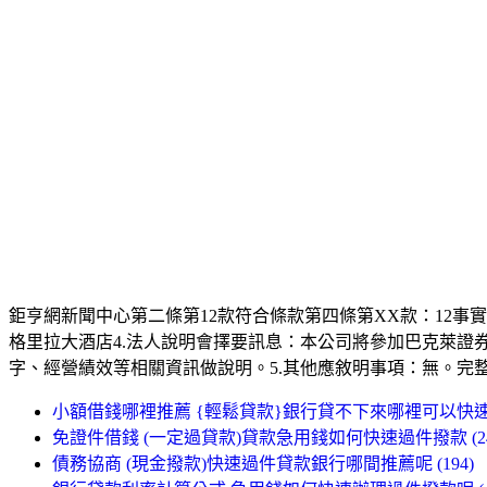
熱門搜尋
1統一發票
2謝和弦女友
3威力彩
4樂華夜市恐熄燈
5魏應充無罪
6油價查詢
7林榮三病逝
8性感女團雪炫
9江祖平怪病
10紅衣小女孩
查詢詞
借錢管道哪裡可以借錢身分證借錢身分證借款證件借錢證件借款
搜尋
Yahoo 奇摩服務中心建議隱私權政策服務條款廣告Powered by Bing™
鉅亨網新聞中心第二條第12款符合條款第四條第XX款：12事實發生日：
格里拉大酒店4.法人說明會擇要訊息：本公司將參加巴克萊證券所舉辦之『2015 A
字、經營績效等相關資訊做說明。5.其他應敘明事項：無。完
小額借錢哪裡推薦 {輕鬆貸款}銀行貸不下來哪裡可以快速貸款
免證件借錢 (一定過貸款)貸款急用錢如何快速過件撥款 (24
債務協商 (現金撥款)快速過件貸款銀行哪間推薦呢 (194)