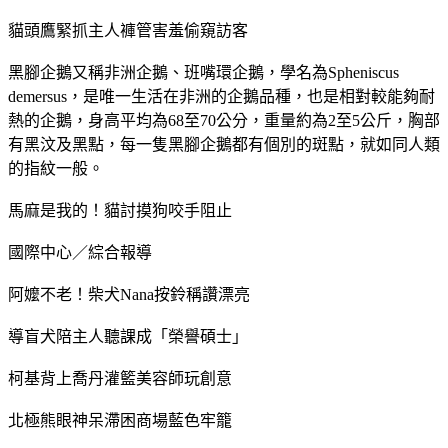
貓頭鷹緊抓主人褲管害羞偷窺訪客
黑腳企鵝又稱非洲企鵝、班嘴環企鵝，學名為Spheniscus
demersus，是唯一生活在非洲的企鵝品種，也是相對較能夠耐
熱的企鵝，身高平均為68至70公分，重量約為2至5公斤，胸部
有黑汶及黑點，每一隻黑腳企鵝都有個別的斑點，就如同人類
的指紋一般。
馬麻是我的！貓討摸狗咬手阻止
國際中心／綜合報導
阿嬤不老！柴犬Nana按鈴稱讚漂亮
導盲犬陪主人聽課成「榮譽碩士」
柯基背上喬丹灌籃美容師玩創意
北極熊眼神呆滯困商場藍色牢籠