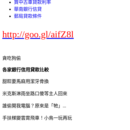
買中古車貸款利率
華南銀行信貸
郵局貸款條件
http://goo.gl/aifZ8l
貪吃狗偷
各家銀行信用貸款比較
甜粽要馬麻用潔牙骨換
米克斯淋雨坐路口傻等主人回來
誰偷開我電腦？原來是「牠」...
手扶梯變雲霄飛車！小鳥一玩再玩