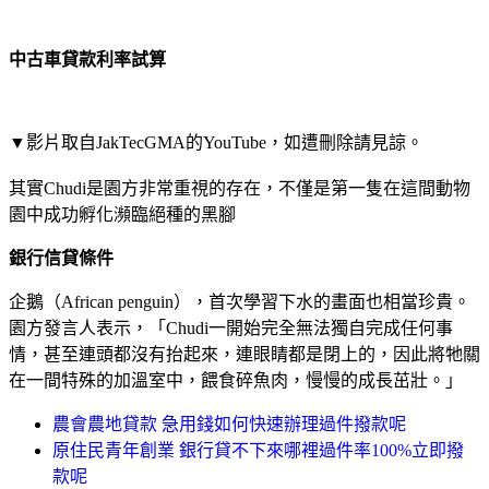
中古車貸款利率試算
▼影片取自JakTecGMA的YouTube，如遭刪除請見諒。
其實Chudi是園方非常重視的存在，不僅是第一隻在這間動物
園中成功孵化瀕臨絕種的黑腳
銀行信貸條件
企鵝（African penguin），首次學習下水的畫面也相當珍貴。
園方發言人表示，「Chudi一開始完全無法獨自完成任何事
情，甚至連頭都沒有抬起來，連眼睛都是閉上的，因此將牠關
在一間特殊的加溫室中，餵食碎魚肉，慢慢的成長茁壯。」
農會農地貸款 急用錢如何快速辦理過件撥款呢
原住民青年創業 銀行貸不下來哪裡過件率100%立即撥
款呢